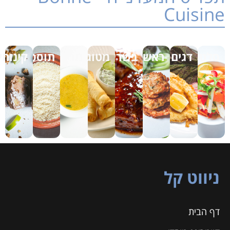
Cuisin
סלטים
דגים
ראשונות
בשריים
מטוגנים
מרקים
תוספות
קינוחים
ניווט קל
דף הבית