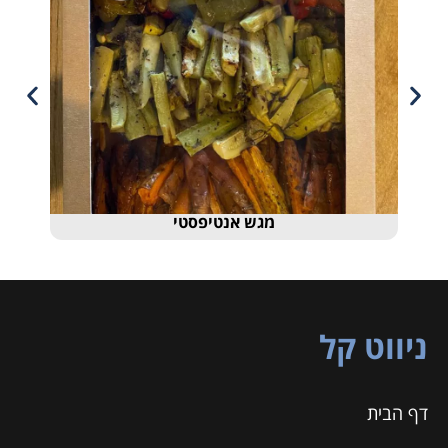
אנטיפסטי
אסאדו בקר בבישול ארו
ניווט קל
דף הבית