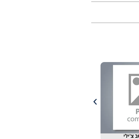
 צ'ילי
מגש מיני פיתה פרנה סביח